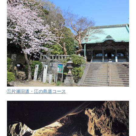
①片瀬旧道・江の島道コース