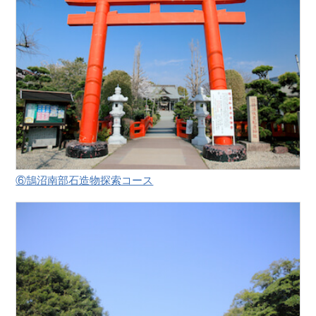
⑥鵠沼南部石造物探索コース