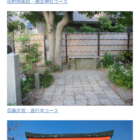
④村岡南部・御霊神社コース
⑤藤沢宿・遊行寺コース