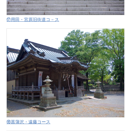
⑰用田・宮原旧街道コ－ス
⑱菖蒲沢・遠藤コース