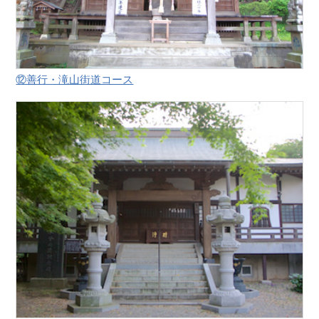
⑫善行・滝山街道コース