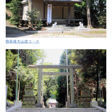
⑯長後大山道コ－ス