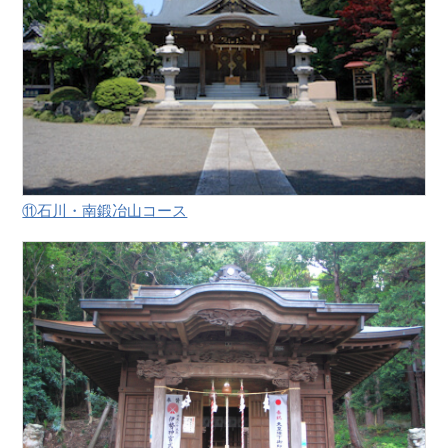
⑪石川・南鍛冶山コース