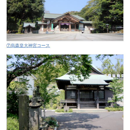
⑦烏森皇大神宮コース