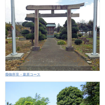
⑲御所見・葛原コース