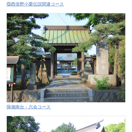
⑬西俣野小栗伝説関連コース
⑭湘南台・六会コース