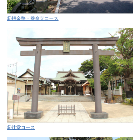
⑧耕余塾・養命寺コース
⑨辻堂コース