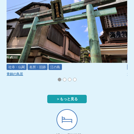
社寺・仏閣
名所・旧跡
江の島
観
青銅の鳥居
江の
＞もっと見る