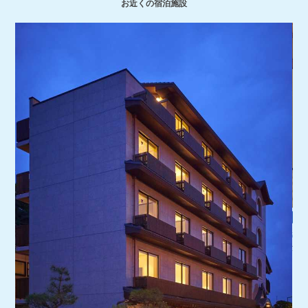
お近くの宿泊施設
江
岩本
江の