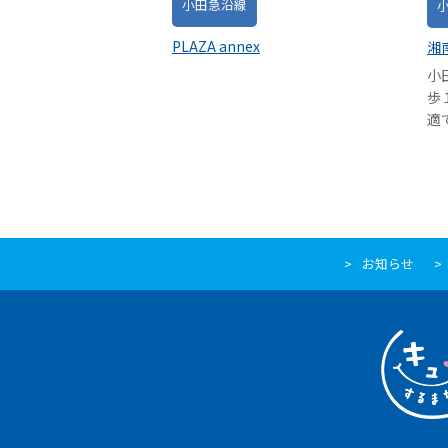
小田急沿線
PLAZA annex
湘
小
歩
適
お知らせ