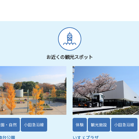
お近くの観光スポット
公園・自然
小田急沿線
体験
観光施設
小田急沿線
南台公園
いすゞプラザ