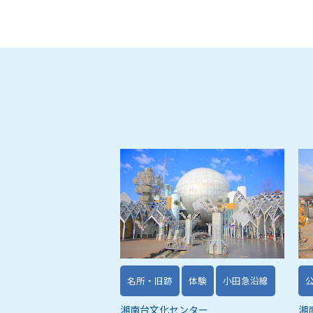
名所・旧跡
体験
小田急沿線
湘南台文化センター
湘