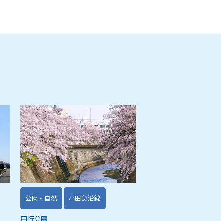
公園・自然
小田急沿線
円行公園