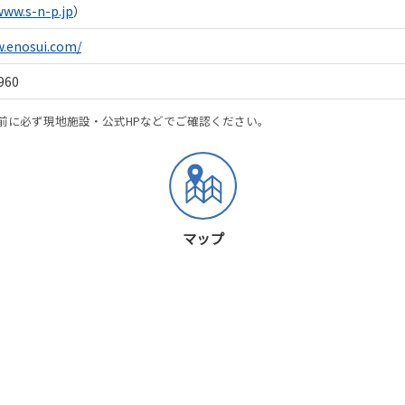
www.s-n-p.jp
）
w.enosui.com/
960
前に必ず現地施設・公式HPなどでご確認ください。
マップ