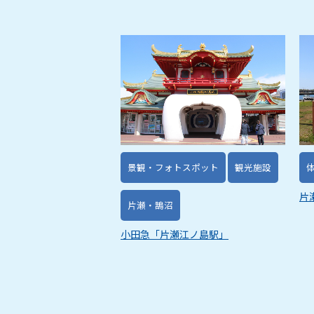
景観・フォトスポット
観光施設
片
片瀬・鵠沼
小田急「片瀬江ノ島駅」