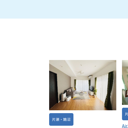
片瀬・鵠沼
Ai