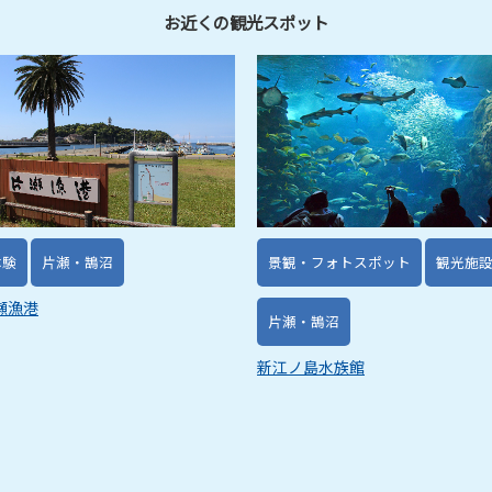
お近くの観光スポット
体験
片瀬・鵠沼
景観・フォトスポット
観光施
瀬漁港
片瀬・鵠沼
新江ノ島水族館