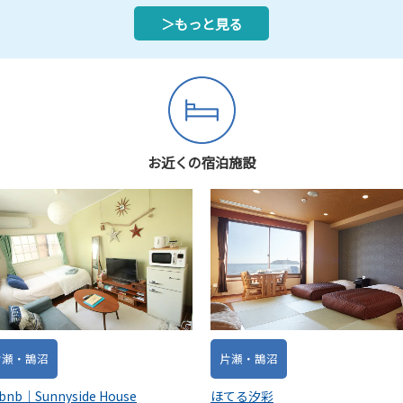
＞もっと見る
お近くの宿泊施設
片瀬・鵠沼
片瀬・鵠沼
ほてる汐彩
rbnb｜Sunnyside House