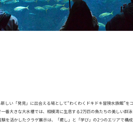
新しい「発見」に出会える場として“わくわくドキドキ冒険水族館”を
で一番大きな大水槽では、相模湾に生息する2万匹の魚たちの美しい群泳
経験を活かしたクラゲ展示は、「癒し」と「学び」の2つのエリアで構成