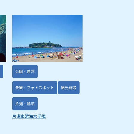
設
公園・自然
景観・フォトスポット
観光施設
片瀬・鵠沼
片瀬東浜海水浴場