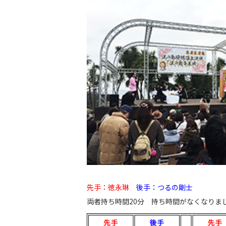
先手：徳永琳
後手：つるの剛士
両者持ち時間20分 持ち時間がなくなりまし