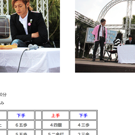
0分
読み