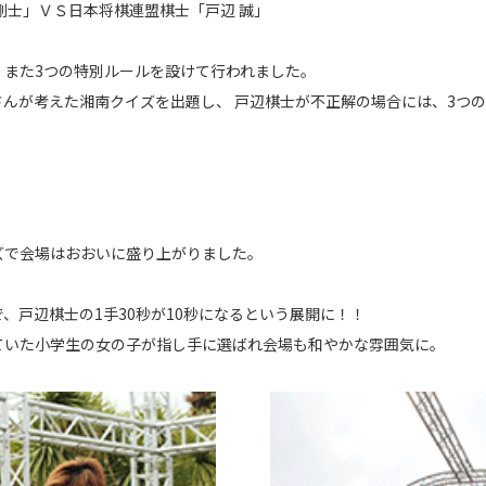
剛士」ＶＳ日本将棋連盟棋士「戸辺 誠」
。また3つの特別ルールを設けて行われました。
んが考えた湘南クイズを出題し、 戸辺棋士が不正解の場合には、3つ
ズで会場はおおいに盛り上がりました。
、戸辺棋士の1手30秒が10秒になるという展開に！！
ていた小学生の女の子が指し手に選ばれ会場も和やかな雰囲気に。