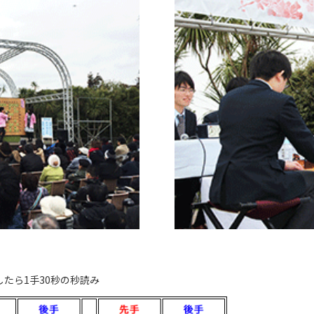
たら1手30秒の秒読み