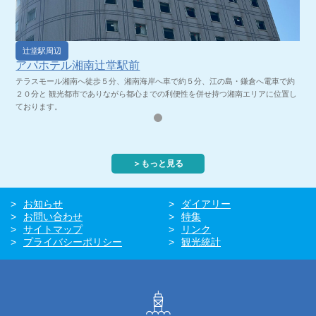
辻堂駅周辺
アパホテル湘南辻堂駅前
テラスモール湘南へ徒歩５分、湘南海岸へ車で約５分、江の島・鎌倉へ電車で約
２０分と 観光都市でありながら都心までの利便性を併せ持つ湘南エリアに位置し
ております。
＞もっと見る
お知らせ
ダイアリー
お問い合わせ
特集
サイトマップ
リンク
プライバシーポリシー
観光統計