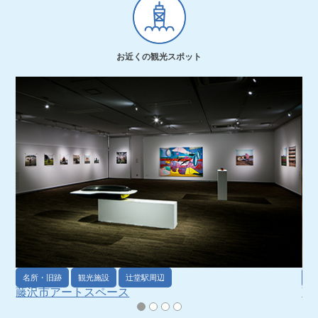
お近くの観光スポット
名所・旧跡
観光施設
辻堂駅周辺
名
藤沢市アートスペース
藤