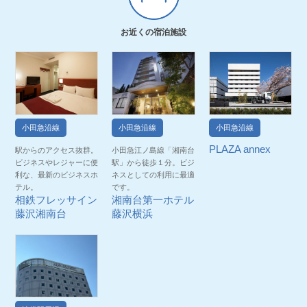
お近くの宿泊施設
小田急沿線
小田急沿線
小田急沿線
PLAZA annex
駅からのアクセス抜群。
小田急江ノ島線「湘南台
ビジネスやレジャーに便
駅」から徒歩１分。ビジ
利な、最新のビジネスホ
ネスとしての利用に最適
テル。
です。
相鉄フレッサイン
湘南台第一ホテル
藤沢湘南台
藤沢横浜