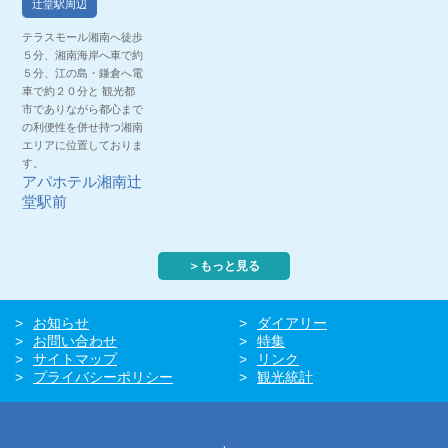
辻堂駅周辺
テラスモール湘南へ徒歩
５分、湘南海岸へ車で約
５分、江の島・鎌倉へ電
車で約２０分と 観光都
市でありながら都心まで
の利便性を併せ持つ湘南
エリアに位置しておりま
す。
アパホテル湘南辻
堂駅前
＞もっと見る
お知らせ
ダイアリー
お問い合わせ
特集
サイトマップ
リンク
プライバシーポリシー
観光統計