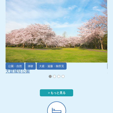
公園・自然
体験
大庭・遠藤・御所見
公
大庭城址公園
引
＞もっと見る