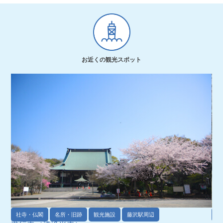
お近くの観光スポット
社寺・仏閣
名所・旧跡
観光施設
藤沢駅周辺
名