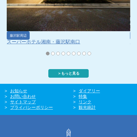
藤沢駅周辺
藤
スーパーホテル湘南・藤沢駅南口
ア
また
＞もっと見る
お知らせ
ダイアリー
お問い合わせ
特集
サイトマップ
リンク
プライバシーポリシー
観光統計