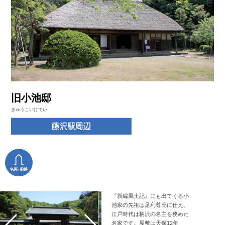
旧小池邸
きゅうこいけてい
『新編風土記』にも出てくる小
池家の先祖は足利尊氏に仕え、
江戸時代は柄沢の名主を務めた
名家です。屋敷は天保12年