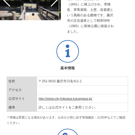
（1841）に棟上げされ、寄棟
造、茅葺屋根、土壁、岩基礎と
いう風格のある建物です。藤沢
市の文化遺産として昭和58年
（1983）に新林公園に移築され
ました。
基本情報
住所
〒251-0015 藤沢市川名411-1
アクセス
公式サイト
http://www.city.fujisawa.kanagawa.jp/
備考
詳しくは公式サイトをご参照ください。
＊情報は変更になる場合があります。お出かけ前に必ず現地施設・公式HPなどでご確認
ください。