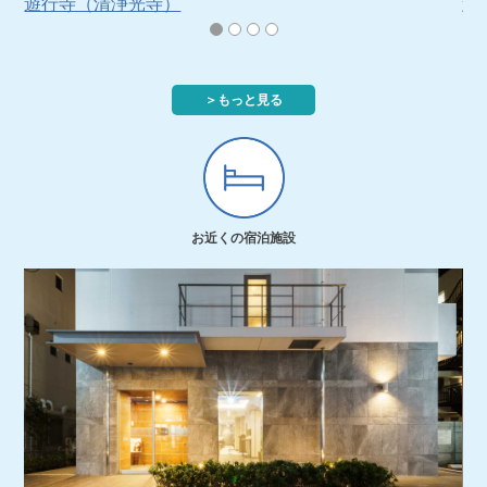
遊行寺（清浄光寺）
遊
＞もっと見る
お近くの宿泊施設