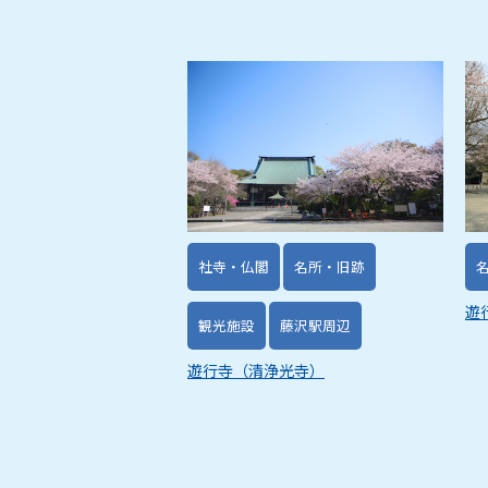
社寺・仏閣
名所・旧跡
遊
観光施設
藤沢駅周辺
遊行寺（清浄光寺）