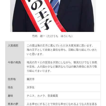
竹内 雄一（たけうち ゆういち）
入賞感想
この度は海の王子に選んでいただき大変光栄に思います。
海の王子として自覚と責任を持ち、活動に取り組んでいきた
いと思います。
今後の抱負
地元の方々との交流を大切にしながら、観光だけでなく自然
や文化、人の温かさなど藤沢ならではの魅力発信に全力で取
り組んでまいります。
住所地
藤沢市
現在
大学生
趣味
テニス、カメラ、音楽鑑賞
将来の夢
人を幸せにすることで自分も幸せになれるような人生を送る