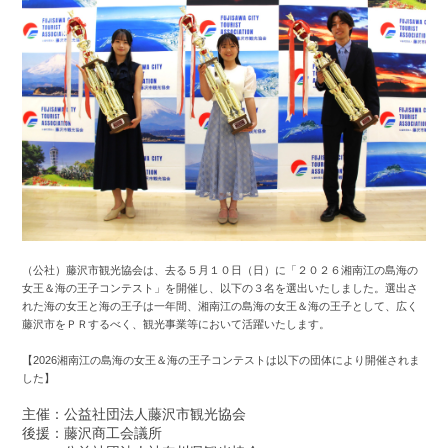
（公社）藤沢市観光協会は、去る５月１０日（日）に「２０２６湘南江の島海の
女王＆海の王子コンテスト」を開催し、以下の３名を選出いたしました。選出さ
れた海の女王と海の王子は一年間、湘南江の島海の女王＆海の王子として、広く
藤沢市をＰＲするべく、観光事業等において活躍いたします。
【2026湘南江の島海の女王＆海の王子コンテストは以下の団体により開催されま
した】
主催：公益社団法人藤沢市観光協会
後援：藤沢商工会議所