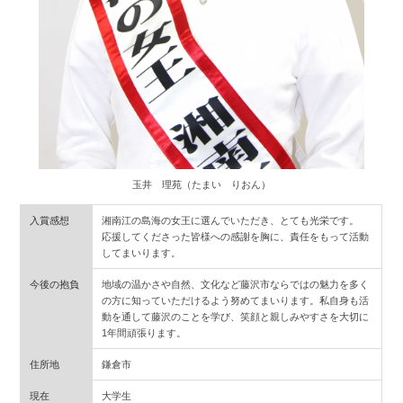
玉井 理苑（たまい りおん）
入賞感想
湘南江の島海の女王に選んでいただき、とても光栄です。
応援してくださった皆様への感謝を胸に、責任をもって活動
してまいります。
今後の抱負
地域の温かさや自然、文化など藤沢市ならではの魅力を多く
の方に知っていただけるよう努めてまいります。私自身も活
動を通して藤沢のことを学び、笑顔と親しみやすさを大切に
1年間頑張ります。
住所地
鎌倉市
現在
大学生