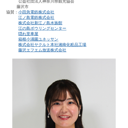
公益社団法人神奈川県観光協会
藤沢市
協賛：
小田急電鉄株式会社
江ノ島電鉄株式会社
株式会社新江ノ島水族館
江の島ボウリングセンター
隠れ里車屋
箱根小涌園ユネッサン
株式会社ヤクルト本社湘南化粧品工場
藤沢エフエム放送株式会社