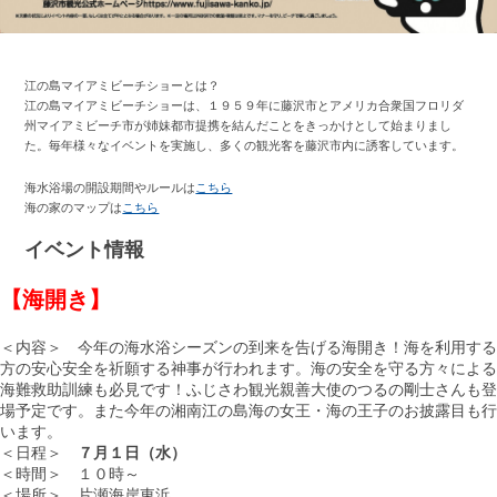
江の島マイアミビーチショーとは？
江の島マイアミビーチショーは、１９５９年に藤沢市とアメリカ合衆国フロリダ
州マイアミビーチ市が姉妹都市提携を結んだことをきっかけとして始まりまし
た。毎年様々なイベントを実施し、多くの観光客を藤沢市内に誘客しています。
海水浴場の開設期間やルールは
こちら
海の家のマップは
こちら
イベント情報
【海開き】
＜内容＞ 今年の海水浴シーズンの到来を告げる海開き！海を利用する
方の安心安全を祈願する神事が行われます。海の安全を守る方々による
海難救助訓練も必見です！ふじさわ観光親善大使のつるの剛士さんも登
場予定です。また今年の湘南江の島海の女王・海の王子のお披露目も行
います。
＜日程＞
７月１日（水）
＜時間＞ １０時～
＜場所＞ 片瀬海岸東浜