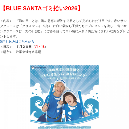
【BLUE SANTAゴミ拾い2026】
＜内容＞ 「海の日」とは、海の恩恵に感謝する日として定められた祝日です。赤いサン
タクロースは「クリスマスイブ(冬)」に白い袋から子供たちにプレゼントを渡し、 青いサ
ンタクロースは「海の日(夏)」にごみを拾って白い袋に入れ子供たちにきれいな海をプレゼ
ントします。
※申し込みはこちらから
＜日程＞
７月２０日（
月・祝
）
＜場所＞ 片瀬東浜海水浴場