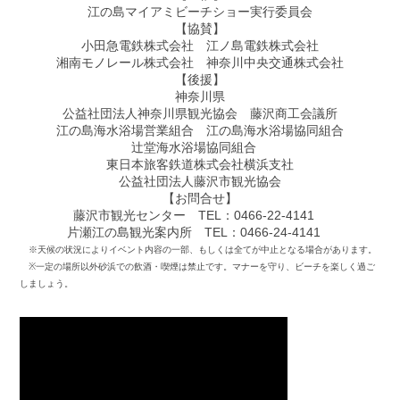
江の島マイアミビーチショー実行委員会
【協賛】
小田急電鉄株式会社 江ノ島電鉄株式会社
湘南モノレール株式会社 神奈川中央交通株式会社
【後援】
神奈川県
公益社団法人神奈川県観光協会 藤沢商工会議所
江の島海水浴場営業組合 江の島海水浴場協同組合
辻堂海水浴場協同組合
東日本旅客鉄道株式会社横浜支社
公益社団法人藤沢市観光協会
【お問合せ】
藤沢市観光センター TEL：0466-22-4141
片瀬江の島観光案内所 TEL：0466-24-4141
※天候の状況によりイベント内容の一部、もしくは全てが中止となる場合があります。
※一定の場所以外砂浜での飲酒・喫煙は禁止です。マナーを守り、ビーチを楽しく過ご
しましょう。