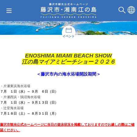
イベント
ENOSHIMA MIAMI BEACH SHOW
江の島マイアミビーチショー２０２６
＜藤沢市内の海水浴場開設期間＞
・片瀬東浜海水浴場
７月 １日（水）～ ９月 ６日（日）
・片瀬西浜・鵠沼海水浴場
７月 １日（水）～ ９月１３日（日）
・辻堂海水浴場
７月１８日（土）～ ８月３１日（月）
藤沢市観光公式ホームページに当日の遊泳状況を掲載しておりますのでお越しの際はご確
認ください。