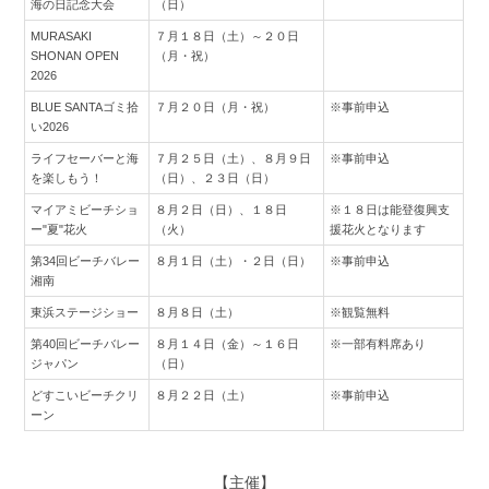
海の日記念大会
（日）
MURASAKI
７月１８日（土）～２０日
SHONAN OPEN
（月・祝）
2026
BLUE SANTAゴミ拾
７月２０日（月・祝）
※事前申込
い2026
ライフセーバーと海
７月２５日（土）、８月９日
※事前申込
を楽しもう！
（日）、２３日（日）
マイアミビーチショ
８月２日（日）、１８日
※１８日は能登復興支
ー"夏"花火
（火）
援花火となります
第34回ビーチバレー
８月１日（土）・２日（日）
※事前申込
湘南
東浜ステージショー
８月８日（土）
※観覧無料
第40回ビーチバレー
８月１４日（金）～１６日
※一部有料席あり
ジャパン
（日）
どすこいビーチクリ
８月２２日（土）
※事前申込
ーン
【主催】