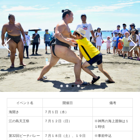
イベント名
開催日
備考
海開き
７月１日（水）
江の島天王祭
７月１２日（日）
※神輿の海上渡御は１
１時頃
第32回ビーチバレー
７月１８日（土）、１９日
※事前申込