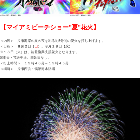
【マイアミビーチショー"夏"花火】
＜内容＞ 片瀬海岸の夏の夜を彩る約5分間の花火を打ち上げます。
＜日程＞
８月２日（
日
）、８月１８日（火）
※１８日（火）は、能登復興支援花火となります。
※雨天・荒天中止。順延日なし。
＜打上時間＞ １９時４０分～１９時４５分
＜場所＞ 片瀬西浜・鵠沼海水浴場