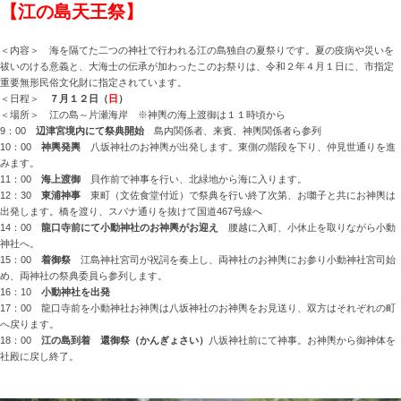
【江の島天王祭】
＜内容＞ 海を隔てた二つの神社で行われる江の島独自の夏祭りです。夏の疫病や災いを
祓いのける意義と、大海士の伝承が加わったこのお祭りは、令和２年４月１日に、市指定
重要無形民俗文化財に指定されています。
＜日程＞
７月１２日（
日
）
＜場所＞ 江の島～片瀬海岸 ※神輿の海上渡御は１１時頃から
9：00
辺津宮境内にて祭典開始
島内関係者、来賓、神輿関係者ら参列
10：00
神輿発輿
八坂神社のお神輿が出発します。東側の階段を下り、仲見世通りを進
みます。
11：00
海上渡御
貝作前で神事を行い、北緑地から海に入ります。
12：30
東浦神事
東町（文佐食堂付近）で祭典を行い終了次第、お囃子と共にお神輿は
出発します。橋を渡り、スバナ通りを抜けて国道467号線へ
14：00
龍口寺前にて小動神社のお神輿がお迎え
腰越に入町、小休止を取りながら小動
神社へ。
15：00
着御祭
江島神社宮司が祝詞を奏上し、両神社のお神輿にお参り小動神社宮司始
め、両神社の祭典委員ら参列します。
16：10
小動神社を出発
17：00 龍口寺前を小動神社お神輿は八坂神社のお神輿をお見送り、双方はそれぞれの町
へ戻ります。
18：00
江の島到着
還御祭（かんぎょさい）
八坂神社前にて神事。お神輿から御神体を
社殿に戻し終了。