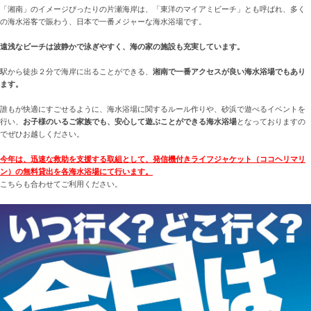
「湘南」のイメージぴったりの片瀬海岸は、「東洋のマイアミビーチ」とも呼ばれ、多く
の海水浴客で賑わう、日本で一番メジャーな海水浴場です。
遠浅なビーチは波静かで泳ぎやすく、海の家の施設も充実しています。
駅から徒歩２分で海岸に出ることができる、
湘南で一番アクセスが良い海水浴場でもあり
ます。
誰もが快適にすごせるように、海水浴場に関するルール作りや、砂浜で遊べるイベントを
行い、
お子様のいるご家族でも、安心して遊ぶことができる海水浴場
となっておりますの
でぜひお越しください。
今年は、迅速な救助を支援する取組として、発信機付きライフジャケット（ココヘリマリ
ン）の無料貸出を各海水浴場にて行います。
こちらも合わせてご利用ください。