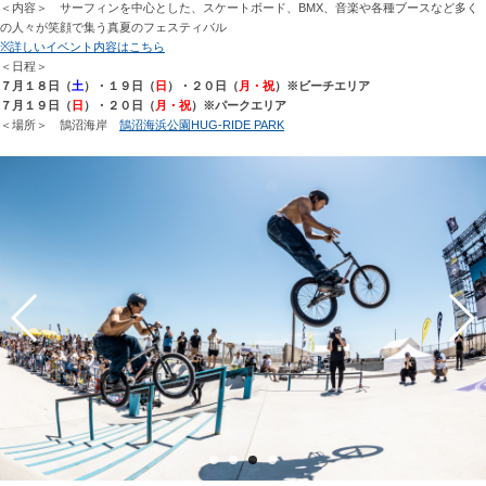
＜内容＞ サーフィンを中心とした、スケートボード、BMX、音楽や各種ブースなど多く
の人々が笑顔で集う真夏のフェスティバル
※詳しいイベント内容はこちら
＜日程＞
７月１８日（
土
）・１９日（
日
）・２０日（
月・祝
）※ビーチエリア
７月１９日（
日
）・２０日（
月・祝
）※パークエリア
＜場所＞ 鵠沼海岸
鵠沼海浜公園HUG-RIDE PARK