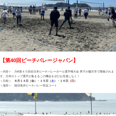
【第40回ビーチバレージャパン】
＜内容＞ JVA第４０回全日本ビーチバレーボール選手権大会 男子が藤沢市で開催されま
す。日本のトップ選手が集まるこの機会をぜひお見逃しなく！
＜日程＞
８月１４日（金）・１５日（
土
）・１６日（
日
）
＜場所＞ 鵠沼海岸ビーチバレー常設コート