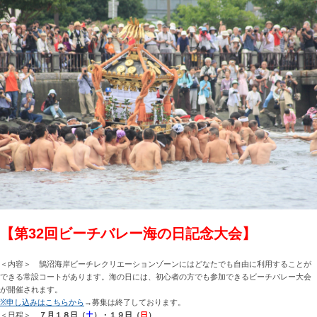
【第32回ビーチバレー海の日記念大会】
＜内容＞ 鵠沼海岸ビーチレクリエーションゾーンにはどなたでも自由に利用することが
できる常設コートがあります。海の日には、初心者の方でも参加できるビーチバレー大会
が開催されます。
※申し込みはこちらから
→募集は終了しております。
＜日程＞
７月１８日（
土
）・１９日（
日
）