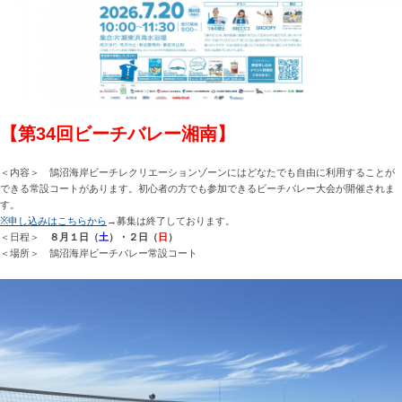
【第34回ビーチバレー湘南】
＜内容＞ 鵠沼海岸ビーチレクリエーションゾーンにはどなたでも自由に利用することが
できる常設コートがあります。初心者の方でも参加できるビーチバレー大会が開催されま
す。
※申し込みはこちらから
→募集は終了しております。
＜日程＞
８月１日（
土
）・２日（
日
）
＜場所＞ 鵠沼海岸ビーチバレー常設コート