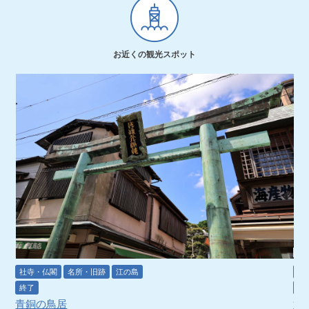
お近くの観光スポット
社寺・仏閣
名所・旧跡
江の島
観
終了
終
青銅の鳥居
江