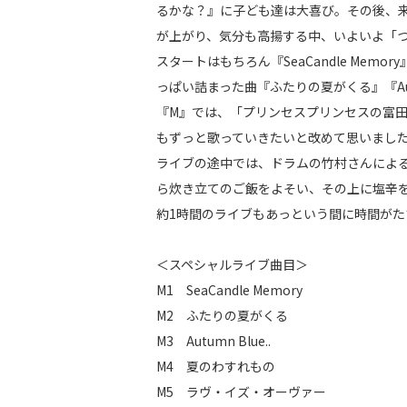
るかな？』に子ども達は大喜び。その後、
が上がり、気分も高揚する中、いよいよ「
スタートはもちろん『SeaCandle Mem
っぱい詰まった曲『ふたりの夏がくる』『Autu
『M』では、「プリンセスプリンセスの富
もずっと歌っていきたいと改めて思いまし
ライブの途中では、ドラムの竹村さんによ
ら炊き立てのご飯をよそい、その上に塩辛
約1時間のライブもあっという間に時間がたち、
＜スペシャルライブ曲目＞
M1 SeaCandle Memory
M2 ふたりの夏がくる
M3 Autumn Blue..
M4 夏のわすれもの
M5 ラヴ・イズ・オーヴァー