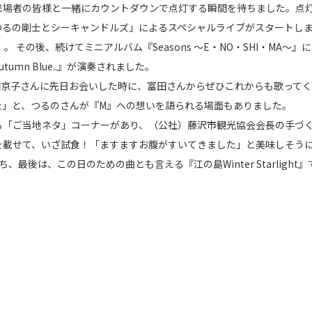
来場者の皆様と一緒にカウントダウンで点灯する瞬間を待ちました。点
つるの剛士とシーキャンドルズ」によるスペシャルライブがスタートし
ory』。 その後、続けてミニアルバム『Seasons ～E・NO・SHI・M
mn Blue..』が演奏されました。
田京子さんに先日お会いした時に、富田さんからぜひこれからも歌ってく
た」と、つるのさんが『M』への想いを語られる場面もありました。
る「ご当地ネタ」コーナーがあり、（公社）藤沢市観光協会会長の手づ
を載せて、いざ試食！「ますますお腹がすいてきました」と美味しそう
最後は、この日のための曲とも言える『江の島Winter Starligh