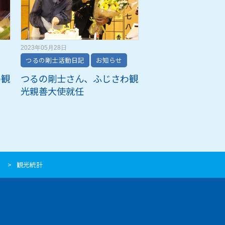
2023年05月28日
つるの剛士活動日記
お知らせ
わ観
つるの剛士さん、ふじさわ観
光親善大使就任
観光統計