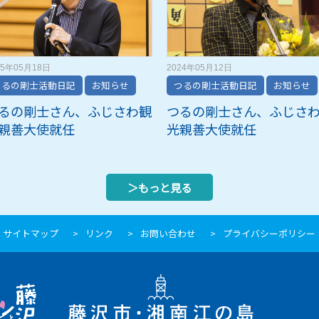
25年05月18日
2024年05月12日
つるの剛士活動日記
お知らせ
つるの剛士活動日記
お知らせ
るの剛士さん、ふじさわ観
つるの剛士さん、ふじさ
親善大使就任
光親善大使就任
＞もっと見る
サイトマップ
リンク
お問い合わせ
プライバシーポリシー