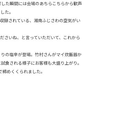
灯した瞬間には会場のあちらこちらから歓声
ました。
A～』に収録されている、湘南ふじさわの空気がい
ださいね、と言っていただいて、これから
くりの塩辛が登場。竹村さんがマイ炊飯器か
に試食される様子にお客様も大盛り上がり。
t』で締めくくられました。