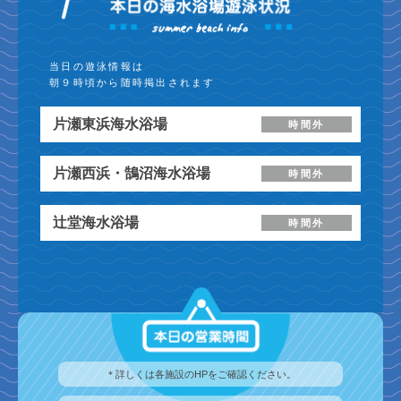
当日の遊泳情報は
朝９時頃から随時掲出されます
片瀬東浜海水浴場
時間外
片瀬西浜・鵠沼海水浴場
時間外
辻堂海水浴場
時間外
＊詳しくは各施設のHPをご確認ください。