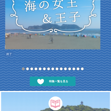
ふじ
終了
湘南江の島海の女王＆海の王子
特集一覧を見る