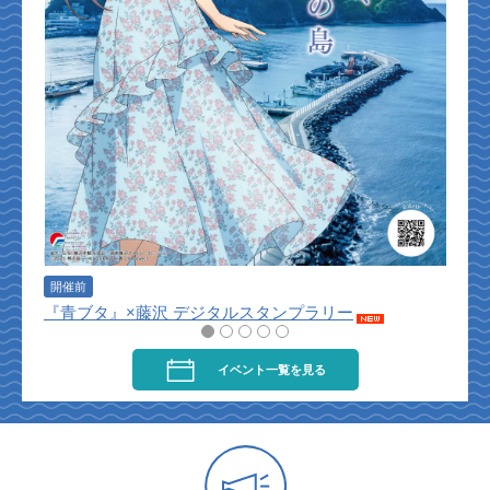
映画
開催前
『青ブタ』×藤沢 デジタルスタンプラリー
イベント一覧を見る